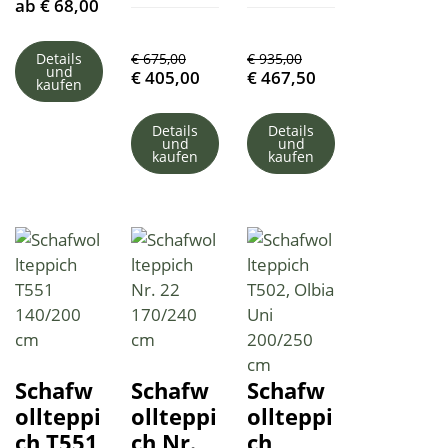
ab
€
68,00
Details
€
675,00
€
935,00
und
€
405,00
€
467,50
kaufen
Details
Details
und
und
kaufen
kaufen
Schafw
Schafw
Schafw
ollteppi
ollteppi
ollteppi
ch T551
ch Nr.
ch