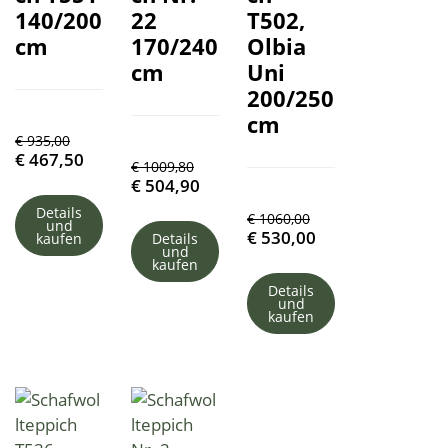
140/200
22
T502,
cm
170/240
Olbia
cm
Uni
200/250
cm
€
935,00
€
467,50
€
1009,80
€
504,90
Details
€
1060,00
und
€
530,00
kaufen
Details
und
kaufen
Details
und
kaufen