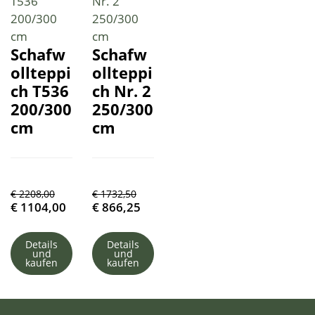
Schafw
Schafw
ollteppi
ollteppi
ch T536
ch Nr. 2
200/300
250/300
cm
cm
€
2208,00
€
1732,50
€
1104,00
€
866,25
Details
Details
und
und
kaufen
kaufen