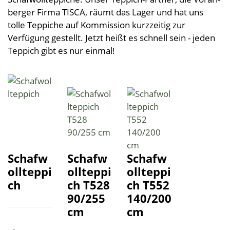
Kleine Helfer
Leinendecken
Entspannungskissen
Taschentücher
Schürzen
berger Firma TISCA, räumt das Lager und hat uns
Saunatücher
Zudecken, Polster, Unterbetten
Handtücher
Duft- & Kräuterkissen
tolle Teppiche auf Kommission kurz­zeitig zur
Geschenkideen
Tischwäsche
Strandtücher
Duschtücher
Wäsche, Kleidung
Verfügung gestellt. Jetzt heißt es schnell sein - jeden
Sitzauflagen
Teppich gibt es nur einmal!
Waschlappen
Bademäntel
Kinder-Frottierwaren
Frotteeturban
Badevorleger
Schwangerschaft und Geburt
Lauflernpatscherl
Naturkinderwagen
Spielwaren
Startpakete
Schafw
Schafw
Schafw
ollteppi
ollteppi
ollteppi
ch
ch T528
ch T552
90/255
140/200
cm
cm