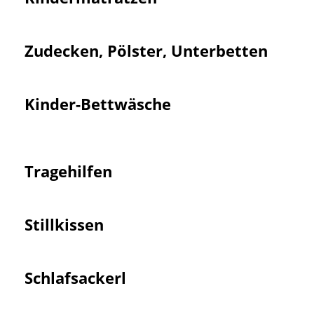
Zudecken, Pölster, Unter­betten
Kinder-Bettwäsche
Trage­hilfen
Still­kissen
Schlaf­sackerl