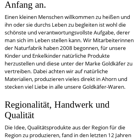
Kleine Helfer
Leinendecken
Anfang an.
Entspannungskissen
Taschentücher
Schürzen
Saunatücher
Zudecken, Polster, Unterbetten
Handtücher
Duft- & Kräuterkissen
Einen kleinen Menschen willkommen zu heißen und
Geschenkideen
Tischwäsche
Strandtücher
Duschtücher
Wäsche, Kleidung
Sitzauflagen
ihn oder sie durchs Leben zu begleiten ist wohl die
Waschlappen
Bademäntel
Kinder-Frottierwaren
schönste und verantwortungs­vollste Aufgabe, derer
Frotteeturban
man sich im Leben stellen kann. Wir Mitarbeiter­innen
Badevorleger
Schwangerschaft und Geburt
der Naturfabrik haben 2008 begonnen, für unsere
Lauflernpatscherl
Kinder und Enkelkinder natürliche Produkte
herzustellen und diese unter der Marke Goldkäfer zu
Naturkinderwagen
vertreiben. Dabei achten wir auf natürliche
Spielwaren
Materialien, produzieren vieles direkt in Ahorn und
Startpakete
stecken viel Liebe in alle unsere Goldkäfer-Waren.
Regionalität, Handwerk und
Qualität
Die Idee, Qualitätsprodukte aus der Region für die
Region zu produzieren, fand in den letzten 12 Jahren