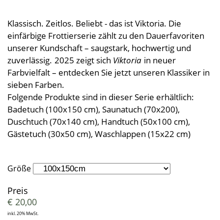
Kleine Helfer
Leinendecken
Entspannungskissen
Taschentücher
Schürzen
Saunatücher
Zudecken, Polster, Unterbetten
Handtücher
Duft- & Kräuterkissen
Klassisch. Zeitlos. Beliebt - das ist Viktoria. Die
Geschenkideen
Tischwäsche
Strandtücher
Duschtücher
Wäsche, Kleidung
einfärbige Frottierserie zählt zu den Dauerfavoriten
Sitzauflagen
unserer Kundschaft – saugstark, hochwertig und
Waschlappen
Bademäntel
Kinder-Frottierwaren
zuverlässig.
2025 zeigt sich
Viktoria
in neuer
Frotteeturban
Badevorleger
Schwangerschaft und Geburt
Farbvielfalt – entdecken Sie jetzt unseren Klassiker in
Lauflernpatscherl
sieben Farben.
Folgende Produkte sind in dieser Serie erhältlich:
Naturkinderwagen
Badetuch (100x150 cm), Saunatuch (70x200),
Spielwaren
Duschtuch (70x140 cm), Handtuch (50x100 cm),
Gästetuch (30x50 cm), Waschlappen (15x22 cm)
Startpakete
Größe
Preis
€
20,00
inkl. 20% MwSt.