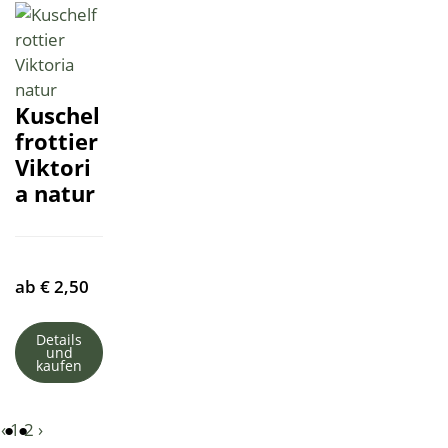
Kuschel
frottier
Viktori
a natur
ab
€
2,50
Details
und
kaufen
‹
1
2
›