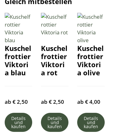
Gleich mitbestellen
Kuschel
Kuschel
Kuschel
frottier
frottier
frottier
Viktori
Viktori
Viktori
a blau
a rot
a olive
ab
€
2,50
ab
€
2,50
ab
€
4,00
Details
Details
Details
und
und
und
kaufen
kaufen
kaufen