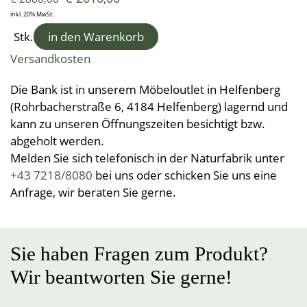
Kleine Helfer
Leinendecken
Entspannungskissen
Taschentücher
Schürzen
inkl. 20% MwSt.
Saunatücher
Zudecken, Polster, Unterbetten
Handtücher
Duft- & Kräuterkissen
Stk.
in den Warenkorb
Geschenkideen
Tischwäsche
Strandtücher
Duschtücher
Wäsche, Kleidung
Sitzauflagen
Versandkosten
Waschlappen
Bademäntel
Kinder-Frottierwaren
Frotteeturban
Die Bank ist in unserem Möbeloutlet in Helfenberg
Badevorleger
Schwangerschaft und Geburt
(Rohrbacherstraße 6, 4184 Helfenberg) lagernd und
Lauflernpatscherl
kann zu unseren Öffnungszeiten besichtigt bzw.
abgeholt werden.
Naturkinderwagen
Melden Sie sich telefonisch in der Naturfabrik unter
Spielwaren
+43 7218/8080
bei uns oder schicken Sie uns eine
Startpakete
Anfrage, wir beraten Sie gerne.
Sie haben Fragen zum Produkt?
Wir beantworten Sie gerne!