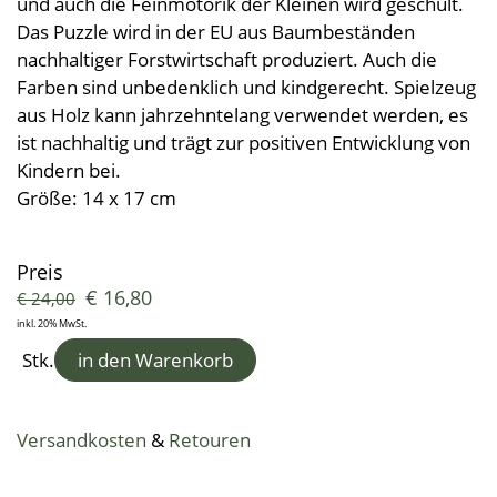
und auch die Feinmotorik der Kleinen wird geschult.
Jobs
Schlafsackerl
Baumwolle
Sonderanfertigungen
Kuscheldecken
Bad
Vorhänge & Meterware
Hocker
Betriebsführung
Geschirrtücher
Polsterbezüge
Schafwollteppiche
Das Puzzle wird in der EU aus Baumbeständen
Flanell, Druck, Satin
Kinder- und Babydecken
Möbelprogramme
Schafwolldecken
nachhaltiger Forstwirtschaft produziert. Auch die
Pyramidenpolster
Wärmeprodukte
Baumwollteppiche
Brotsackerl
Frottierware
Kleine Helfer
Leinendecken
Farben sind unbedenklich und kindgerecht. Spielzeug
Entspannungskissen
Taschentücher
Schürzen
aus Holz kann jahrzehntelang verwendet werden, es
Saunatücher
Zudecken, Polster, Unterbetten
Handtücher
Duft- & Kräuterkissen
Geschenkideen
Tischwäsche
ist nachhaltig und trägt zur positiven Entwicklung von
Strandtücher
Duschtücher
Wäsche, Kleidung
Sitzauflagen
Kindern bei.
Waschlappen
Bademäntel
Kinder-Frottierwaren
Größe: 14 x 17 cm
Frotteeturban
Badevorleger
Schwangerschaft und Geburt
Lauflernpatscherl
Preis
€
16,80
€
24,00
Naturkinderwagen
inkl. 20% MwSt.
Spielwaren
Stk.
in den Warenkorb
Startpakete
Versandkosten
&
Retouren