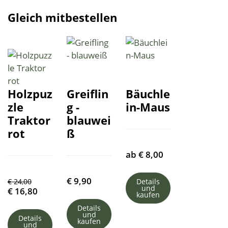
Gleich mitbestellen
Holzpuz
Greiflin
Bäuchle
zle
g -
in-Maus
Traktor
blauwei
rot
ß
ab
€
8,00
€
9,90
€
24,00
Details
und
€
16,80
kaufen
Details
und
Details
kaufen
und