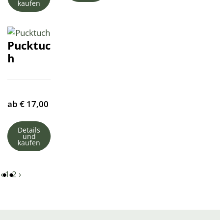
kaufen
Pucktuc
h
ab
€
17,00
Details
und
kaufen
‹
1
2
›