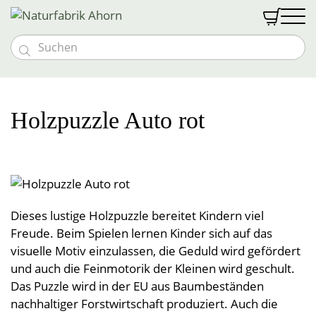


Massivholzmöbel
Möbeloutlet
Vollholzbetten
Schlafen
Holzpuzzle Auto rot
Vollholztische
Goldkäfer Baby
Nachtkästchen
Naturmatratzen
Textilien
Bänke und Stühle
Baby- & Kindermöbel
Abverkauf %
Schränke und Kommoden
Bio med vital Bettsystem
Schlafen
Gutscheine
Kommoden und Vitrinen
Kindermatratzen
Vollholzsofas & Couchen
Naturfabrik
Zudecken
Wohnwände
Wohnen
Kontakt & Anfahrt
Kinder-Bettwäsche
Über uns
Naturbettwäsche
Liebhaberstücke
Polster
Öffnungszeiten
Öffnungszeiten
Dieses lustige Holzpuzzle bereitet Kindern viel
Couchen & Couchtische
Tragehilfen
Leben
Spannleintücher
Anmelden
Team
Besondere Extras
Decken
Leinen & Hanf
Unterbetten
Freude. Beim Spielen lernen Kinder sich auf das
News & Messen
Einzelstücke
Stillkissen
Nässeschutz
Halbleinen
Vollholzpflege
visuelle Motiv einzulassen, die Geduld wird gefördert
Küche
Kontakt & Anfahrt
Lattenroste
Polster
Teppiche
Baumwolldecken
Vollholzbetten
und auch die Feinmotorik der Kleinen wird geschult.
Jobs
Schlafsackerl
Baumwolle
Sonderanfertigungen
Kuscheldecken
Bad
Vorhänge & Meterware
Hocker
Betriebsführung
Geschirrtücher
Polsterbezüge
Schafwollteppiche
Das Puzzle wird in der EU aus Baumbeständen
Flanell, Druck, Satin
Kinder- und Babydecken
Möbelprogramme
Schafwolldecken
nachhaltiger Forstwirtschaft produziert. Auch die
Pyramidenpolster
Wärmeprodukte
Baumwollteppiche
Brotsackerl
Frottierware