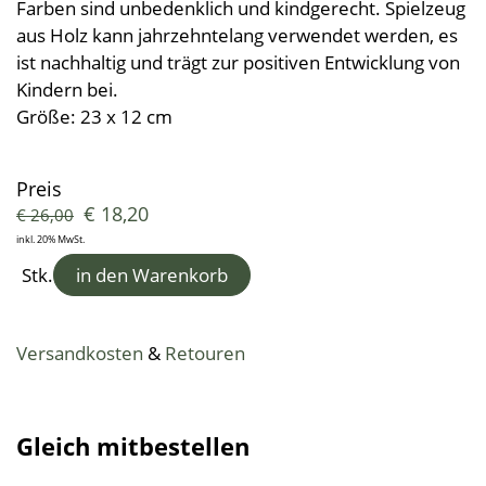
Kleine Helfer
Leinendecken
Farben sind unbedenklich und kindgerecht. Spielzeug
Entspannungskissen
Taschentücher
Schürzen
aus Holz kann jahrzehntelang verwendet werden, es
Saunatücher
Zudecken, Polster, Unterbetten
Handtücher
Duft- & Kräuterkissen
Geschenkideen
Tischwäsche
ist nachhaltig und trägt zur positiven Entwicklung von
Strandtücher
Duschtücher
Wäsche, Kleidung
Sitzauflagen
Kindern bei.
Waschlappen
Bademäntel
Kinder-Frottierwaren
Größe: 23 x 12 cm
Frotteeturban
Badevorleger
Schwangerschaft und Geburt
Lauflernpatscherl
Preis
€
18,20
€
26,00
Naturkinderwagen
inkl. 20% MwSt.
Spielwaren
Stk.
in den Warenkorb
Startpakete
Versandkosten
&
Retouren
Gleich mitbestellen