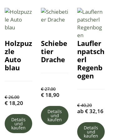
Holzpuz
Schiebe
Laufler
zle
tier
npatsch
Auto
Drache
erl
blau
Regenb
ogen
€
27,00
€
18,90
€
26,00
€
18,20
€
40,20
ab
€
32,16
Details
und
Details
kaufen
und
kaufen
Details
und
kaufen