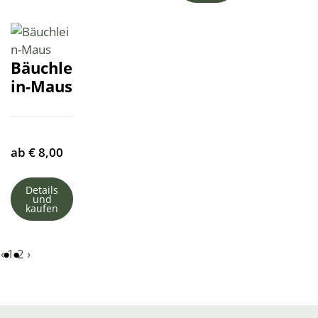
Bäuchle
in-Maus
ab
€
8,00
Details
und
kaufen
‹
1
2
›