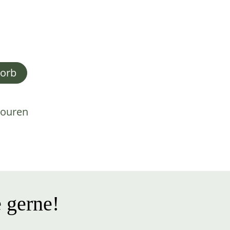
korb
touren
 gerne!