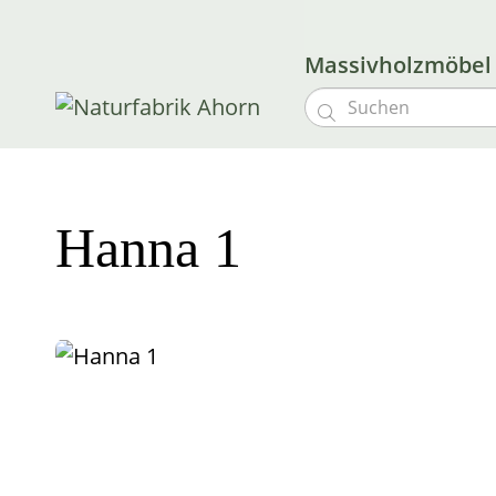
Massivholzmöbe

Hanna 1