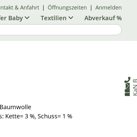
ntakt & Anfahrt
|
Öffnungszeiten
|
Anmelden
fer Baby
Textilien
Abverkauf %

B


% Baumwolle
s: Kette= 3 %, Schuss= 1 %