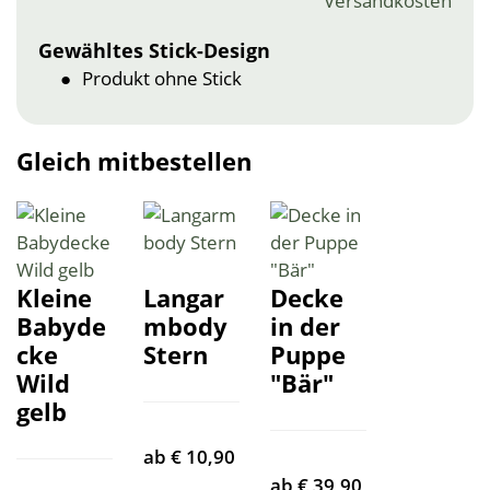
Versandkosten
Gewähltes Stick-Design
Produkt ohne Stick
Gleich mitbestellen
Kleine
Langar
Decke
Babyde
mbody
in der
cke
Stern
Puppe
Wild
"Bär"
gelb
ab
€
10,90
ab
€
39,90