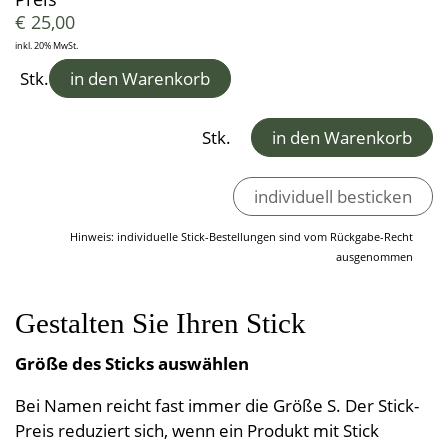
Kleine Helfer
Leinendecken
Entspannungskissen
€
25,00
Taschentücher
Schürzen
Saunatücher
Zudecken, Polster, Unterbetten
Handtücher
Duft- & Kräuterkissen
inkl. 20% MwSt.
Geschenkideen
Tischwäsche
Strandtücher
Duschtücher
Wäsche, Kleidung
Sitzauflagen
Stk.
in den Warenkorb
Waschlappen
Bademäntel
Kinder-Frottierwaren
Frotteeturban
Badevorleger
Stk.
in den Warenkorb
Schwangerschaft und Geburt
Lauflernpatscherl
individuell besticken
Naturkinderwagen
Spielwaren
Hinweis: individuelle Stick-Bestellungen sind vom Rückgabe-Recht
ausgenommen
Startpakete
Gestalten Sie Ihren Stick
Größe des Sticks auswählen
Bei Namen reicht fast immer die Größe S. Der Stick-
Preis reduziert sich, wenn ein Produkt mit Stick