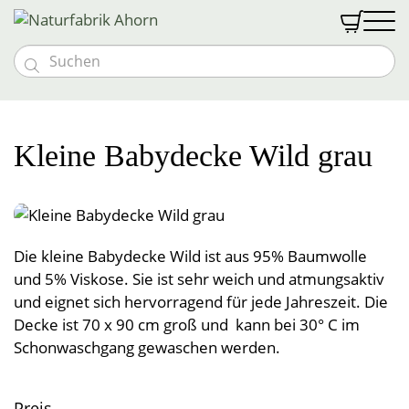


Massivholzmöbel
Möbeloutlet
Vollholzbetten
Schlafen
Kleine Babydecke Wild grau
Vollholztische
Goldkäfer Baby
Nachtkästchen
Naturmatratzen
Textilien
Bänke und Stühle
Baby- & Kindermöbel
Abverkauf %
Schränke und Kommoden
Bio med vital Bettsystem
Schlafen
Gutscheine
Kommoden und Vitrinen
Kindermatratzen
Vollholzsofas & Couchen
Naturfabrik
Zudecken
Wohnwände
Wohnen
Kontakt & Anfahrt
Kinder-Bettwäsche
Die kleine Babydecke Wild ist aus 95% Baumwolle
Über uns
Naturbettwäsche
Liebhaberstücke
Polster
Öffnungszeiten
Öffnungszeiten
und 5% Viskose. Sie ist sehr weich und atmungsaktiv
Couchen & Couchtische
Tragehilfen
Leben
Spannleintücher
Anmelden
Team
Besondere Extras
Decken
Leinen & Hanf
Unterbetten
und eignet sich hervorragend für jede Jahreszeit. Die
News & Messen
Einzelstücke
Stillkissen
Nässeschutz
Halbleinen
Vollholzpflege
Decke ist 70 x 90 cm groß und kann bei 30° C im
Küche
Kontakt & Anfahrt
Lattenroste
Polster
Teppiche
Baumwolldecken
Vollholzbetten
Schonwaschgang gewaschen werden.
Jobs
Schlafsackerl
Baumwolle
Sonderanfertigungen
Kuscheldecken
Bad
Vorhänge & Meterware
Hocker
Betriebsführung
Geschirrtücher
Polsterbezüge
Schafwollteppiche
Flanell, Druck, Satin
Kinder- und Babydecken
Möbelprogramme
Schafwolldecken
Pyramidenpolster
Wärmeprodukte
Baumwollteppiche
Brotsackerl
Frottierware
Preis