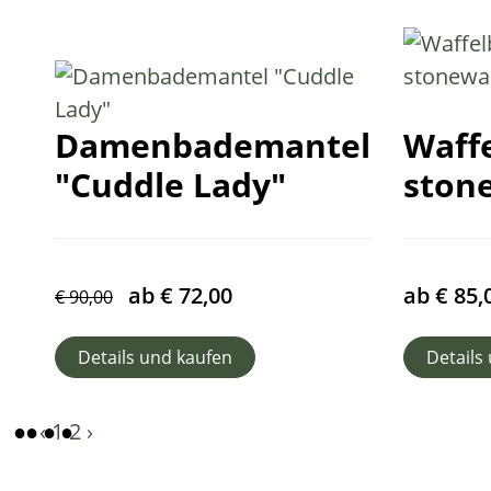
Damenbademantel
Waff
"Cuddle Lady"
ston
ab
€
72,00
ab
€
85,
€
90,00
Details und kaufen
Details
‹
1
2
›