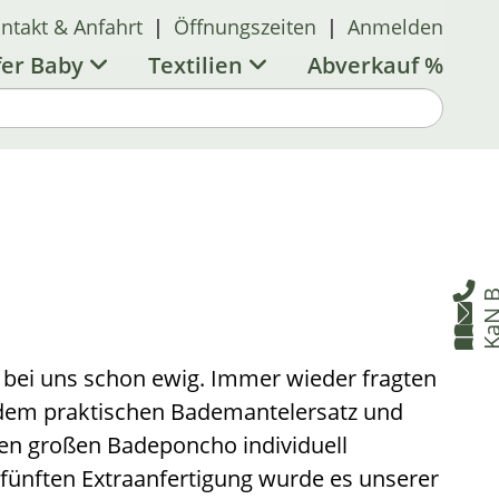
ntakt & Anfahrt
|
Öffnungszeiten
|
Anmelden
fer Baby
Textilien
Abverkauf %

B


s bei uns schon ewig. Immer wieder fragten
dem praktischen Bademantelersatz und
inen großen Badeponcho individuell
 fünften Extraanfertigung wurde es unserer