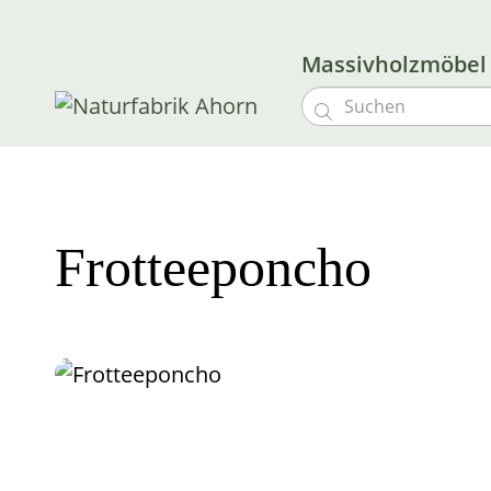
Massivholzmöbe

Frotteeponcho