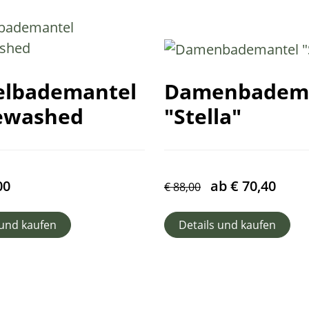
elbademantel
Damenbadem
ewashed
"Stella"
00
ab
€
70,40
€
88,00
 und kaufen
Details und kaufen