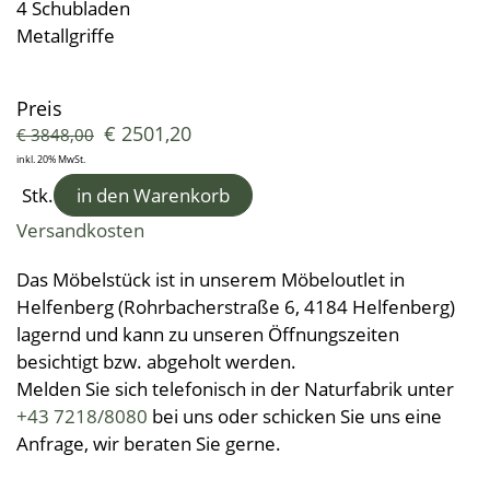
Kleine Helfer
Leinendecken
4 Schubladen
Entspannungskissen
Taschentücher
Schürzen
Metallgriffe
Saunatücher
Zudecken, Polster, Unterbetten
Handtücher
Duft- & Kräuterkissen
Geschenkideen
Tischwäsche
Strandtücher
Duschtücher
Wäsche, Kleidung
Sitzauflagen
Preis
Waschlappen
Bademäntel
Kinder-Frottierwaren
€
2501,20
€
3848,00
Frotteeturban
Badevorleger
Schwangerschaft und Geburt
inkl. 20% MwSt.
Lauflernpatscherl
Stk.
in den Warenkorb
Naturkinderwagen
Versandkosten
Spielwaren
Das Möbelstück ist in unserem Möbeloutlet in
Startpakete
Helfenberg (Rohrbacherstraße 6, 4184 Helfenberg)
lagernd und kann zu unseren Öffnungszeiten
besichtigt bzw. abgeholt werden.
Melden Sie sich telefonisch in der Naturfabrik unter
+43 7218/8080
bei uns oder schicken Sie uns eine
Anfrage, wir beraten Sie gerne.