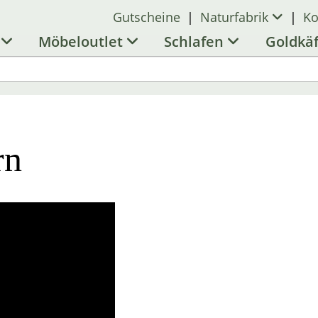
Gutscheine
|
Naturfabrik
|
Ko
l
Möbeloutlet
Schlafen
Goldkä
rn