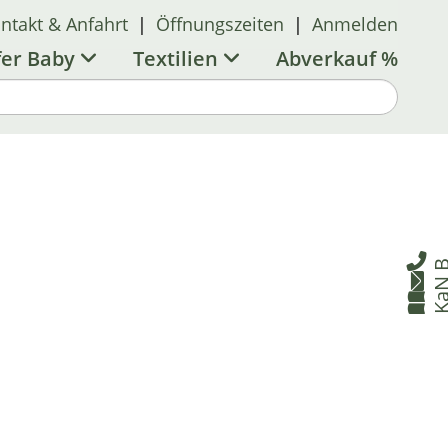
ntakt & Anfahrt
|
Öffnungszeiten
|
Anmelden
fer Baby
Textilien
Abverkauf %

B

