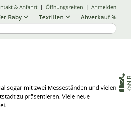
ntakt & Anfahrt
|
Öffnungszeiten
|
Anmelden
fer Baby
Textilien
Abverkauf %

B

Mal sogar mit zwei Messeständen und vielen

tadt zu präsentieren. Viele neue
ei.