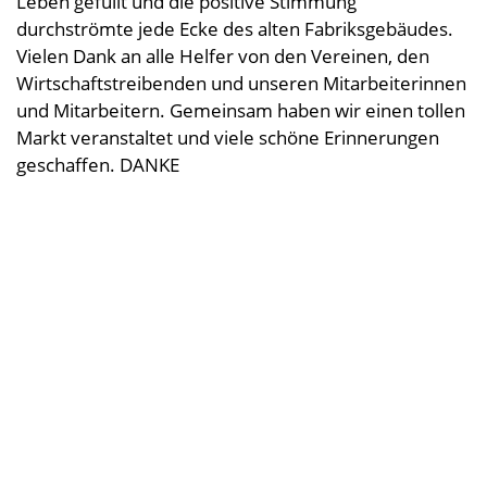
Leben gefüllt und die positive Stimmung
Kleine Helfer
Leinendecken
Entspannungskissen
Taschentücher
Schürzen
durchströmte jede Ecke des alten Fabriksgebäudes.
Saunatücher
Zudecken, Polster, Unterbetten
Handtücher
Duft- & Kräuterkissen
Vielen Dank an alle Helfer von den Vereinen, den
Geschenkideen
Tischwäsche
Strandtücher
Duschtücher
Wäsche, Kleidung
Sitzauflagen
Wirtschaftstreibenden und unseren Mitarbeiterinnen
Waschlappen
und Mitarbeitern. Gemeinsam haben wir einen tollen
Bademäntel
Kinder-Frottierwaren
Markt veranstaltet und viele schöne Erinnerungen
Frotteeturban
Badevorleger
Schwangerschaft und Geburt
geschaffen. DANKE
Lauflernpatscherl
Naturkinderwagen
Spielwaren
Startpakete