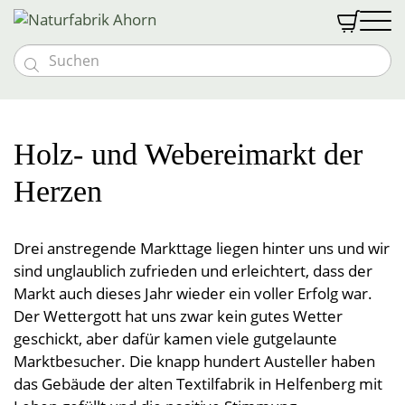


Massivholzmöbel
Möbeloutlet
Vollholzbetten
Schlafen
Holz- und Webereimarkt der
Vollholztische
Goldkäfer Baby
Nachtkästchen
Naturmatratzen
Textilien
Herzen
Bänke und Stühle
Baby- & Kindermöbel
Abverkauf %
Schränke und Kommoden
Bio med vital Bettsystem
Schlafen
Gutscheine
Kommoden und Vitrinen
Kindermatratzen
Vollholzsofas & Couchen
Naturfabrik
Zudecken
Wohnwände
Drei anstregende Markttage liegen hinter uns und wir
Wohnen
Kontakt & Anfahrt
Kinder-Bettwäsche
Über uns
Naturbettwäsche
Liebhaberstücke
Polster
Öffnungszeiten
sind unglaublich zufrieden und erleichtert, dass der
Öffnungszeiten
Couchen & Couchtische
Tragehilfen
Leben
Spannleintücher
Anmelden
Team
Besondere Extras
Decken
Leinen & Hanf
Markt auch dieses Jahr wieder ein voller Erfolg war.
Unterbetten
News & Messen
Einzelstücke
Stillkissen
Der Wettergott hat uns zwar kein gutes Wetter
Nässeschutz
Halbleinen
Vollholzpflege
Küche
Kontakt & Anfahrt
Lattenroste
Polster
Teppiche
Baumwolldecken
geschickt, aber dafür kamen viele gutgelaunte
Vollholzbetten
Jobs
Schlafsackerl
Baumwolle
Sonderanfertigungen
Kuscheldecken
Marktbesucher. Die knapp hundert Austeller haben
Bad
Vorhänge & Meterware
Hocker
Betriebsführung
Geschirrtücher
Polsterbezüge
Schafwollteppiche
Flanell, Druck, Satin
Kinder- und Babydecken
Möbelprogramme
Schafwolldecken
das Gebäude der alten Textilfabrik in Helfenberg mit
Pyramidenpolster
Wärmeprodukte
Baumwollteppiche
Brotsackerl
Frottierware