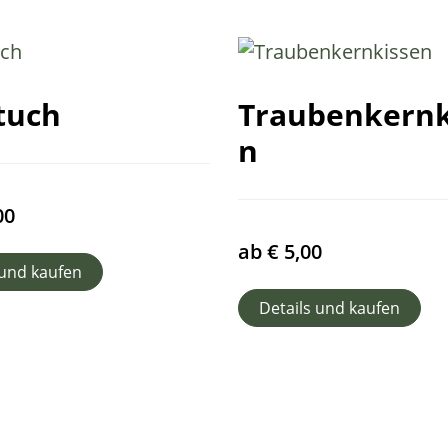
tuch
Traubenkernk
n
00
ab
€
5,00
 und kaufen
Details und kaufen