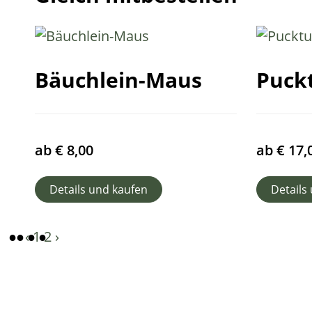
Bäuchlein-Maus
Puck
ab
€
8,00
ab
€
17,
Details und kaufen
Details
‹
1
2
›