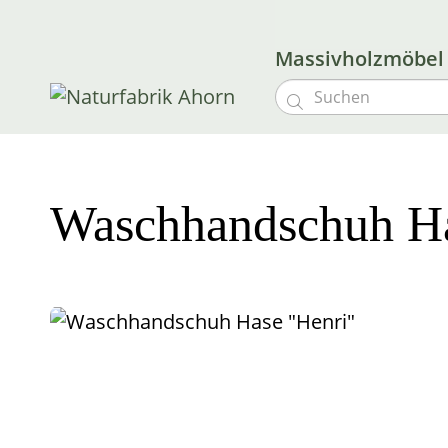
Massivholzmöbe

Waschhandschuh Ha