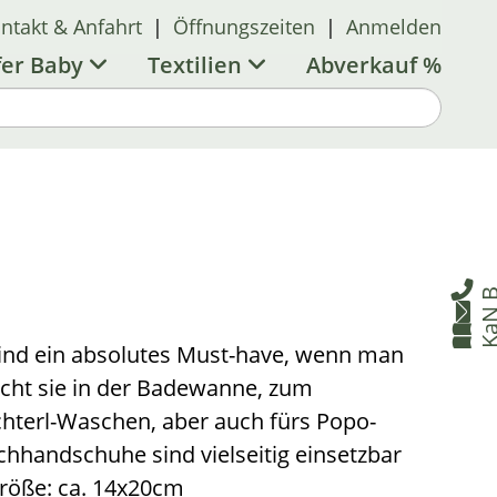
ntakt & Anfahrt
|
Öffnungszeiten
|
Anmelden
fer Baby
Textilien
Abverkauf %

B


nd ein absolutes Must-have, wenn man
ucht sie in der Badewanne, zum
hterl-Waschen, aber auch fürs Popo-
handschuhe sind vielseitig einsetzbar
Größe: ca. 14x20cm