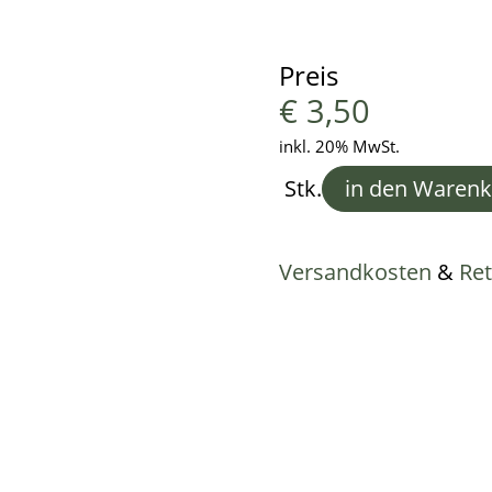
Preis
€
3,50
inkl. 20% MwSt.
Stk.
in den Waren
Versandkosten
&
Re