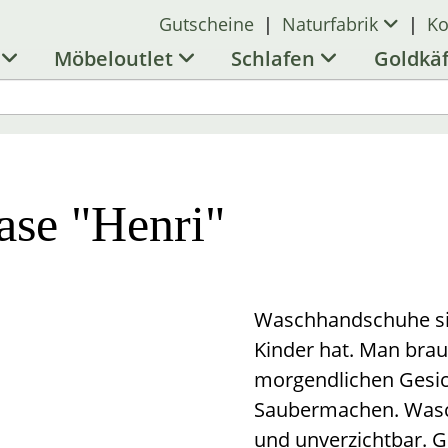
Gutscheine
|
Naturfabrik
|
Ko
l
Möbeloutlet
Schlafen
Goldkä
se "Henri"
Waschhandschuhe si
Kinder hat. Man bra
morgendlichen Gesic
Saubermachen. Wasch
und unverzichtbar. 