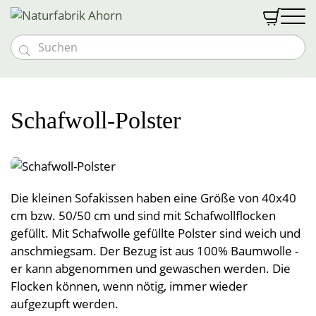


Massivholzmöbel
Möbeloutlet
Vollholzbetten
Schlafen
Schafwoll-Polster
Vollholztische
Goldkäfer Baby
Nachtkästchen
Naturmatratzen
Textilien
Bänke und Stühle
Baby- & Kindermöbel
Abverkauf %
Schränke und Kommoden
Bio med vital Bettsystem
Schlafen
Gutscheine
Kommoden und Vitrinen
Kindermatratzen
Vollholzsofas & Couchen
Naturfabrik
Zudecken
Wohnwände
Wohnen
Kontakt & Anfahrt
Kinder-Bettwäsche
Die kleinen Sofakissen haben eine Größe von 40x40
Über uns
Naturbettwäsche
Liebhaberstücke
Polster
Öffnungszeiten
Öffnungszeiten
cm bzw. 50/50 cm und sind mit Schafwollflocken
Couchen & Couchtische
Tragehilfen
Leben
Spannleintücher
Anmelden
Team
Besondere Extras
Decken
Leinen & Hanf
Unterbetten
gefüllt. Mit Schafwolle gefüllte Polster sind weich und
News & Messen
Einzelstücke
Stillkissen
Nässeschutz
Halbleinen
Vollholzpflege
anschmiegsam. Der Bezug ist aus 100% Baumwolle -
Küche
Kontakt & Anfahrt
Lattenroste
Polster
Teppiche
Baumwolldecken
Vollholzbetten
er kann abgenommen und gewaschen werden. Die
Jobs
Schlafsackerl
Baumwolle
Sonderanfertigungen
Kuscheldecken
Bad
Vorhänge & Meterware
Hocker
Betriebsführung
Geschirrtücher
Polsterbezüge
Schafwollteppiche
Flocken können, wenn nötig, immer wieder
Flanell, Druck, Satin
Kinder- und Babydecken
Möbelprogramme
Schafwolldecken
aufgezupft werden.
Pyramidenpolster
Wärmeprodukte
Baumwollteppiche
Brotsackerl
Frottierware