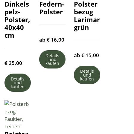
Dinkels
Federn-
Polster
pelz-
Polster
bezug
Polster,
Larimar
40x40
grün
cm
ab
€
16,00
ab
€
15,00
Details
und
€
25,00
kaufen
Details
und
Details
kaufen
und
kaufen