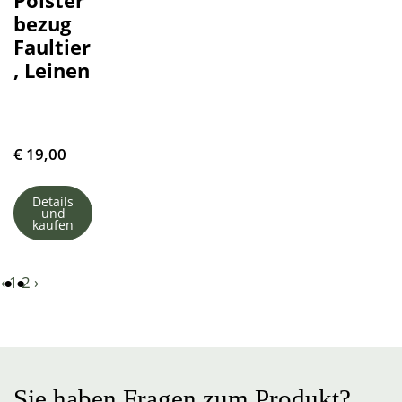
Polster
bezug
Faultier
, Leinen
€
19,00
Details
und
kaufen
‹
1
2
›
Sie haben Fragen zum Produkt?