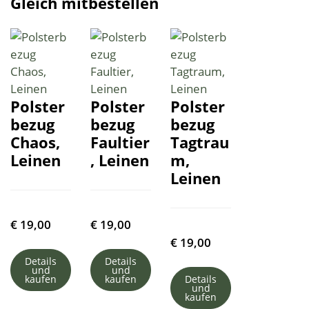
Gleich mitbestellen
Polster
Polster
Polster
bezug
bezug
bezug
Chaos,
Faultier
Tagtrau
Leinen
, Leinen
m,
Leinen
€
19,00
€
19,00
€
19,00
Details
Details
und
und
kaufen
kaufen
Details
und
kaufen