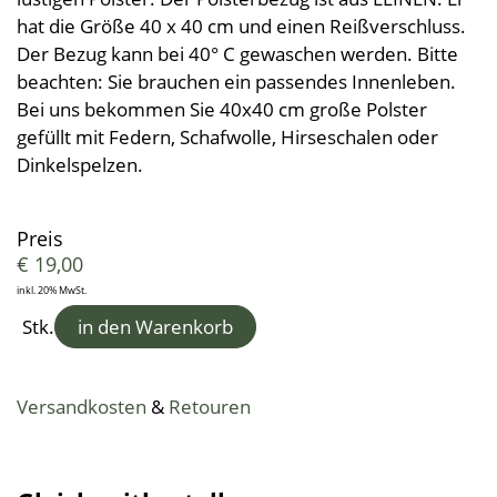
Kleine Helfer
Leinendecken
Entspannungskissen
Taschentücher
Schürzen
hat die Größe 40 x 40 cm und einen Reißverschluss.
Saunatücher
Zudecken, Polster, Unterbetten
Handtücher
Duft- & Kräuterkissen
Der Bezug kann bei 40° C gewaschen werden. Bitte
Geschenkideen
Tischwäsche
Strandtücher
Duschtücher
Wäsche, Kleidung
beachten: Sie brauchen ein passendes Innenleben.
Sitzauflagen
Waschlappen
Bei uns bekommen Sie 40x40 cm große Polster
Bademäntel
Kinder-Frottierwaren
gefüllt mit Federn, Schafwolle, Hirseschalen oder
Frotteeturban
Badevorleger
Schwangerschaft und Geburt
Dinkelspelzen.
Lauflernpatscherl
Naturkinderwagen
Preis
€
19,00
Spielwaren
inkl. 20% MwSt.
Startpakete
Stk.
in den Warenkorb
Versandkosten
&
Retouren