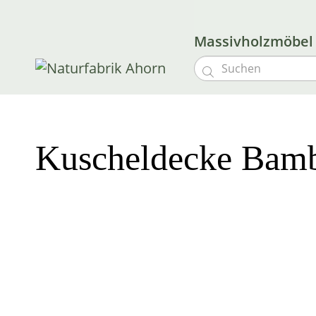
Massivholzmöbe

Kuscheldecke Bamb