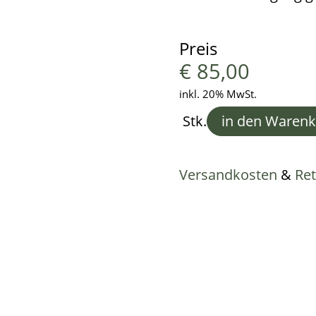
Preis
€
85,00
inkl. 20% MwSt.
Stk.
in den Waren
Versandkosten
&
Re