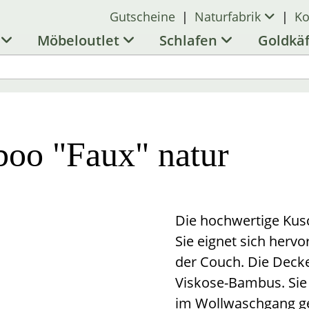
Gutscheine
|
Naturfabrik
|
Ko
l
Möbeloutlet
Schlafen
Goldkä
oo "Faux" natur
Die hochwertige Kusc
Sie eignet sich her
der Couch. Die Deck
Viskose-Bambus. Sie 
im Wollwaschgang 