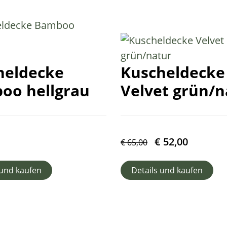
heldecke
Kuscheldecke
oo hellgrau
Velvet grün/n
€
52,00
€
65,00
 und kaufen
Details und kaufen