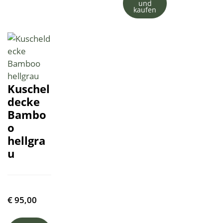
und
kaufen
Kuschel
decke
Bambo
o
hellgra
u
€
95,00