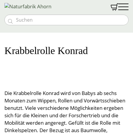


Massivholzmöbel
Möbeloutlet
Vollholzbetten
Schlafen
Krabbelrolle Konrad
Vollholztische
Goldkäfer Baby
Nachtkästchen
Naturmatratzen
Textilien
Bänke und Stühle
Baby- & Kindermöbel
Abverkauf %
Schränke und Kommoden
Bio med vital Bettsystem
Schlafen
Gutscheine
Kommoden und Vitrinen
Kindermatratzen
Vollholzsofas & Couchen
Naturfabrik
Zudecken
Wohnwände
Wohnen
Kontakt & Anfahrt
Kinder-Bettwäsche
Über uns
Naturbettwäsche
Liebhaberstücke
Polster
Öffnungszeiten
Öffnungszeiten
Couchen & Couchtische
Tragehilfen
Die Krabbelrolle Konrad wird von Babys ab sechs
Leben
Spannleintücher
Anmelden
Team
Besondere Extras
Decken
Leinen & Hanf
Unterbetten
Monaten zum Wippen, Rollen und Vorwärtsschieben
News & Messen
Einzelstücke
Stillkissen
Nässeschutz
Halbleinen
Vollholzpflege
Küche
Kontakt & Anfahrt
Lattenroste
Polster
Teppiche
Baumwolldecken
benutzt. Viele verschiedene Möglichkeiten ergeben
Vollholzbetten
Jobs
Schlafsackerl
Baumwolle
sich für die Kleinen und der Forschertrieb und die
Sonderanfertigungen
Kuscheldecken
Bad
Vorhänge & Meterware
Hocker
Betriebsführung
Geschirrtücher
Polsterbezüge
Schafwollteppiche
Flanell, Druck, Satin
Mobilität werden angeregt. Gefüllt ist die Rolle mit
Kinder- und Babydecken
Möbelprogramme
Schafwolldecken
Pyramidenpolster
Wärmeprodukte
Baumwollteppiche
Brotsackerl
Dinkelspelzen. Der Bezug ist aus Baumwolle,
Frottierware