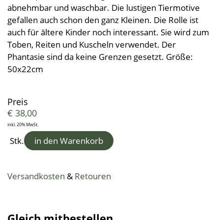
Kleine Helfer
Leinendecken
Entspannungskissen
abnehmbar und waschbar. Die lustigen Tiermotive
Taschentücher
Schürzen
Saunatücher
Zudecken, Polster, Unterbetten
Handtücher
gefallen auch schon den ganz Kleinen. Die Rolle ist
Duft- & Kräuterkissen
Geschenkideen
Tischwäsche
auch für ältere Kinder noch interessant. Sie wird zum
Strandtücher
Duschtücher
Wäsche, Kleidung
Sitzauflagen
Toben, Reiten und Kuscheln verwendet. Der
Waschlappen
Bademäntel
Kinder-Frottierwaren
Phantasie sind da keine Grenzen gesetzt. Größe:
Frotteeturban
Badevorleger
Schwangerschaft und Geburt
50x22cm
Lauflernpatscherl
Naturkinderwagen
Preis
€
38,00
Spielwaren
inkl. 20% MwSt.
Startpakete
Stk.
in den Warenkorb
Versandkosten
&
Retouren
Gleich mitbestellen