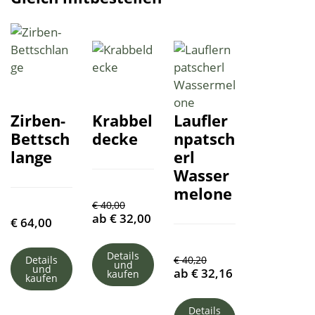
Zirben-
Krabbel
Laufler
Bettsch
decke
npatsch
lange
erl
Wasser
melone
€
40,00
ab
€
32,00
€
64,00
Details
Details
€
40,20
und
und
ab
€
32,16
kaufen
kaufen
Details