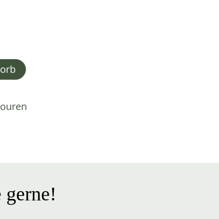
korb
touren
 gerne!