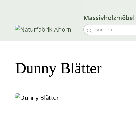
Massivholzmöbe

Dunny Blätter