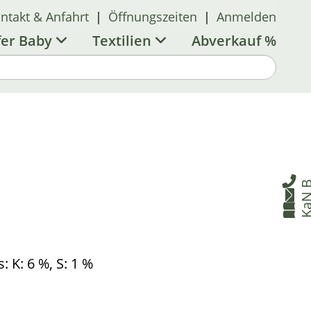
ntakt & Anfahrt
|
Öffnungszeiten
|
Anmelden
fer Baby
Textilien
Abverkauf %

B


: K: 6 %, S: 1 %