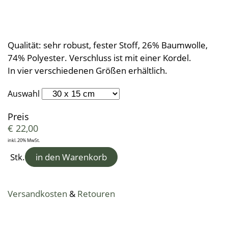
Kleine Helfer
Leinendecken
Entspannungskissen
Taschentücher
Schürzen
Saunatücher
Zudecken, Polster, Unterbetten
Handtücher
Duft- & Kräuterkissen
Geschenkideen
Tischwäsche
Strandtücher
Duschtücher
Wäsche, Kleidung
Sitzauflagen
Qualität: sehr robust, fester Stoff, 26% Baumwolle,
Waschlappen
Bademäntel
Kinder-Frottierwaren
74% Polyester. Verschluss ist mit einer Kordel.
Frotteeturban
Badevorleger
Schwangerschaft und Geburt
In vier verschiedenen Größen erhältlich.
Lauflernpatscherl
Auswahl
Naturkinderwagen
Preis
Spielwaren
€
22,00
Startpakete
inkl. 20% MwSt.
Stk.
in den Warenkorb
Versandkosten
&
Retouren