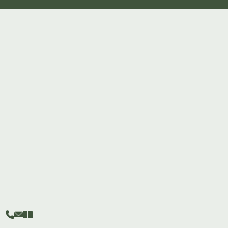


