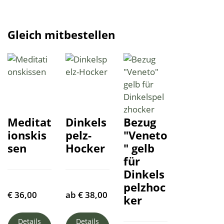
Gleich mitbestellen
Meditat
Dinkels
Bezug
ionskis
pelz-
"Veneto
sen
Hocker
" gelb
für
Dinkels
pelzhoc
€
36,00
ab
€
38,00
ker
Details
Details