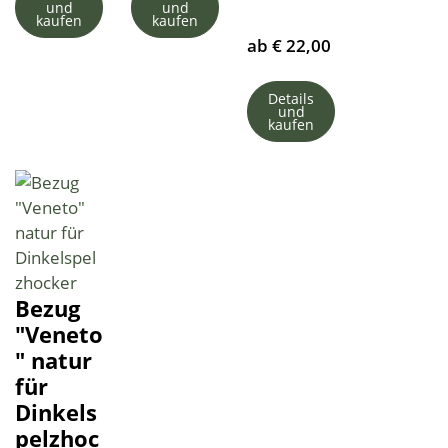
und
und
kaufen
kaufen
ab
€
22,00
Details
und
kaufen
Bezug
"Veneto
" natur
für
Dinkels
pelzhoc