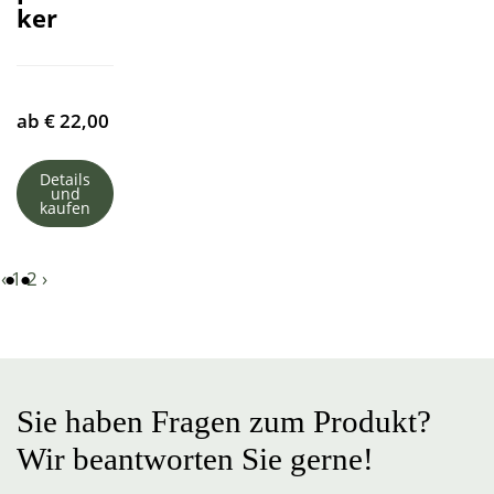
ker
ab
€
22,00
Details
und
kaufen
‹
1
2
›
Sie haben Fragen zum Produkt?
Wir beantworten Sie gerne!