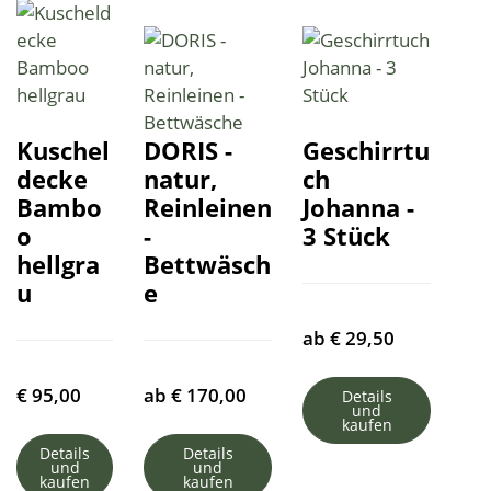
Kuschel
DORIS -
Geschirrtu
decke
natur,
ch
Bambo
Reinleinen
Johanna -
o
-
3 Stück
hellgra
Bettwäsch
u
e
ab
€
29,50
€
95,00
ab
€
170,00
Details
und
kaufen
Details
Details
und
und
kaufen
kaufen