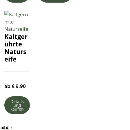
Kaltger
ührte
Naturs
eife
ab
€
9,90
Details
und
kaufen
‹
1
2
›