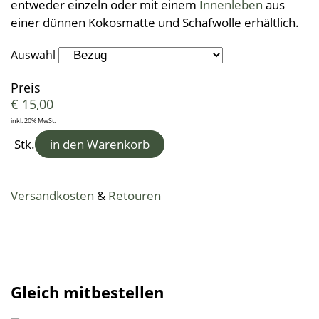
Kleine Helfer
Leinendecken
entweder einzeln oder mit einem
Innenleben
aus
Entspannungskissen
Taschentücher
Schürzen
einer dünnen Kokosmatte und Schafwolle erhältlich.
Saunatücher
Zudecken, Polster, Unterbetten
Handtücher
Duft- & Kräuterkissen
Geschenkideen
Tischwäsche
Strandtücher
Duschtücher
Wäsche, Kleidung
Sitzauflagen
Auswahl
Waschlappen
Bademäntel
Kinder-Frottierwaren
Preis
Frotteeturban
Badevorleger
Schwangerschaft und Geburt
€
15,00
Lauflernpatscherl
inkl. 20% MwSt.
Stk.
in den Warenkorb
Naturkinderwagen
Spielwaren
Startpakete
Versandkosten
&
Retouren
Gleich mitbestellen