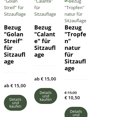
Bezug
Bezug
Bezug
"Golan
"Calant
"Tropfe
Streif"
e" für
n"
für
Sitzaufl
natur
Sitzaufl
age
für
age
Sitzaufl
age
ab
€
15,00
ab
€
15,00
Details
€
15,00
und
€
10,50
Details
kaufen
und
kaufen
Details
und