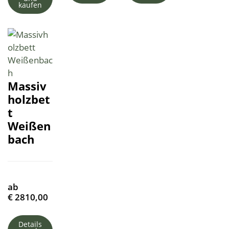
kaufen
Massiv
holzbet
t
Weißen
bach
ab
€
2810,00
Details