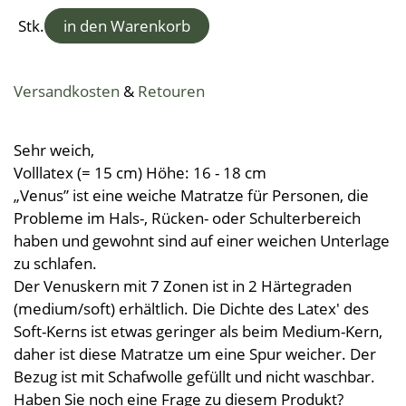
Kleine Helfer
Leinendecken
Entspannungskissen
Taschentücher
Schürzen
Stk.
in den Warenkorb
Saunatücher
Zudecken, Polster, Unterbetten
Handtücher
Duft- & Kräuterkissen
Geschenkideen
Tischwäsche
Strandtücher
Duschtücher
Wäsche, Kleidung
Sitzauflagen
Waschlappen
Versandkosten
&
Retouren
Bademäntel
Kinder-Frottierwaren
Frotteeturban
Badevorleger
Schwangerschaft und Geburt
Sehr weich,
Lauflernpatscherl
Volllatex (= 15 cm) Höhe: 16 - 18 cm
Naturkinderwagen
„Venus” ist eine weiche Matratze für Personen, die
Spielwaren
Probleme im Hals-, Rücken- oder Schulterbereich
haben und gewohnt sind auf einer weichen Unterlage
Startpakete
zu schlafen.
Der Venuskern mit 7 Zonen ist in 2 Härtegraden
(medium/soft) erhältlich. Die Dichte des Latex' des
Soft-Kerns ist etwas geringer als beim Medium-Kern,
daher ist diese Matratze um eine Spur weicher. Der
Bezug ist mit Schafwolle gefüllt und nicht waschbar.
Haben Sie noch eine Frage zu diesem Produkt?