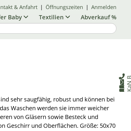
ntakt & Anfahrt
|
Öffnungszeiten
|
Anmelden
fer Baby
Textilien
Abverkauf %

B


sind sehr saugfähig, robust und können bei
 das Waschen werden sie immer weicher
ieren von Gläsern sowie Besteck und
on Geschirr und Oberflächen. Größe: 50x70