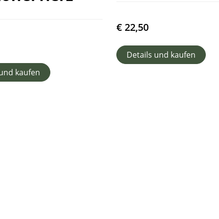
€
22,50
Details und kaufen
 und kaufen