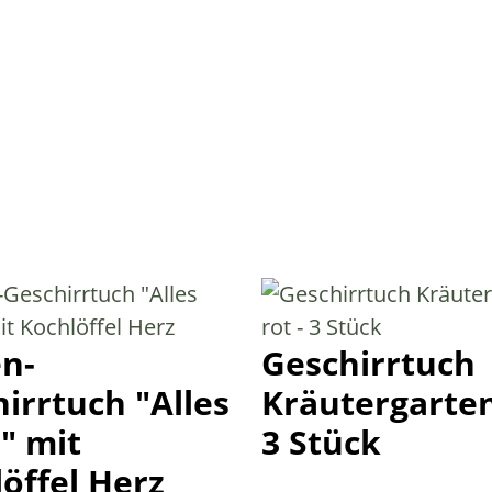
n-
Geschirrtuch
irrtuch "Alles
Kräutergarten
" mit
3 Stück
öffel Herz