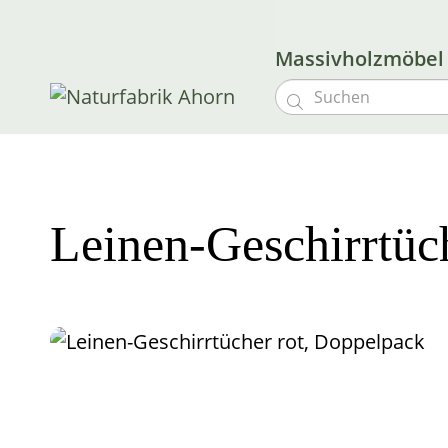
Massivholzmöbe

Leinen-Geschirrtüc