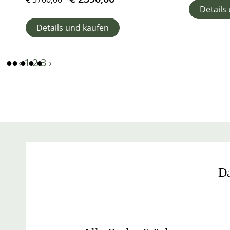
Details
Details und kaufen
‹
1
2
3
›
Da