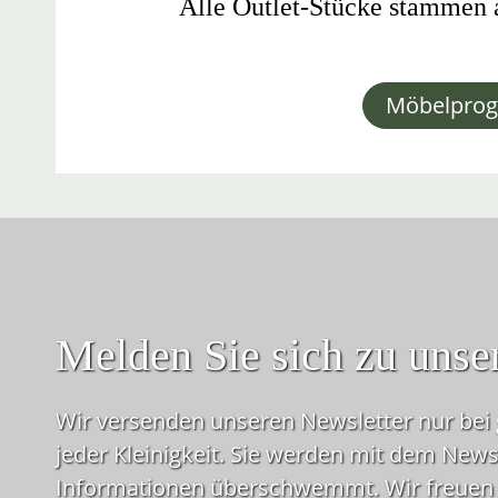
Alle Outlet-Stücke stammen a
Möbelpro
Melden Sie sich zu unse
Wir versenden unseren Newsletter nur bei 
jeder Kleinig­keit. Sie werden mit dem Newsl
Informationen über­schwemmt. Wir freuen 