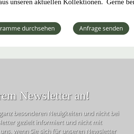
us unseren aktuellen Kollektionen.  Gerne ber
gramme durchsehen
Anfrage senden
rem Newsletter an!
ganz besonderen Neuig­keiten und nicht bei
etter gezielt informiert und nicht mit
uns, wenn Sie sich für unseren Newsletter