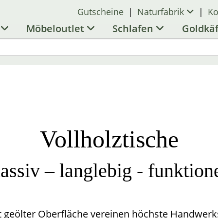
Gutscheine
|
Naturfabrik
|
Ko
l
Möbeloutlet
Schlafen
Goldkä
Vollholz­tische
assiv – langlebig - funktione
geölter Ober­fläche vereinen höchste Handwerks­