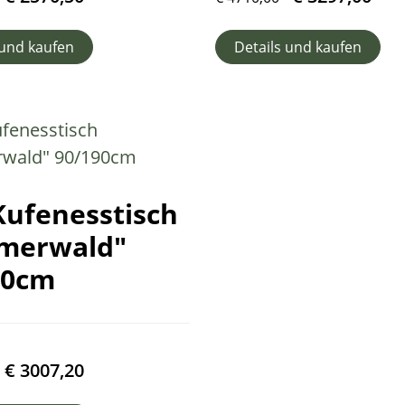
 und kaufen
Details und kaufen
Kufenesstisch
merwald"
90cm
€
3007,20