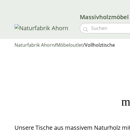
Massivholzmöbe

Naturfabrik Ahorn
/
Möbeloutlet
/
Vollholztische
m
Unsere Tische aus massivem Natur­holz mit 