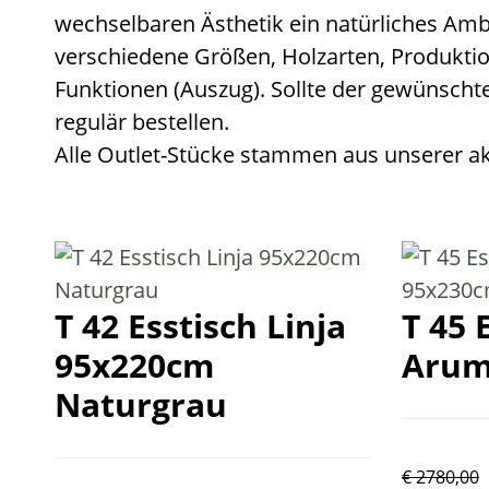
wechselbaren Ästhetik ein natürliches Amb
verschiedene Größen, Holz­arten, Produktion
Funktionen (Auszug). Sollte der gewünschte 
regulär bestellen.
Alle Outlet-Stücke stammen aus unserer akt
T 42 Esstisch Linja
T 45 
95x220cm
Arum
Naturgrau
€
2780,00