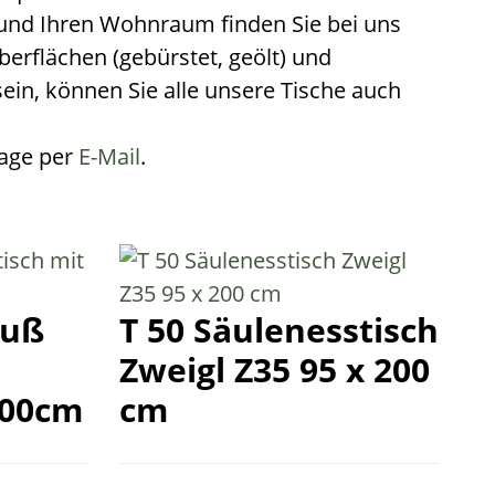
 und Ihren Wohn­raum finden Sie bei uns
er­flächen (gebürstet, geölt) und
sein, können Sie alle unsere Tische auch
rage per
E-Mail
.
Fuß
T 50 Säulenesstisch
Zweigl Z35 95 x 200
200cm
cm