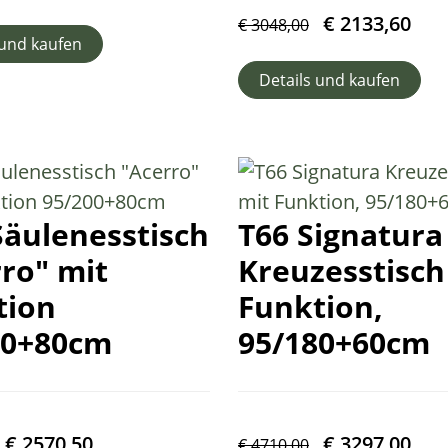
€
2133,60
€
3048,00
 und kaufen
Details und kaufen
Säulenesstisch
T66 Signatura
ro" mit
Kreuzesstisch
tion
Funktion,
00+80cm
95/180+60cm
€
2570,50
€
3297,00
€
4710,00