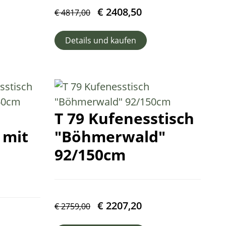
€
2408,50
€
4817,00
Details und kaufen
T 79 Kufenesstisch
 mit
"Böhmerwald"
92/150cm
€
2207,20
€
2759,00