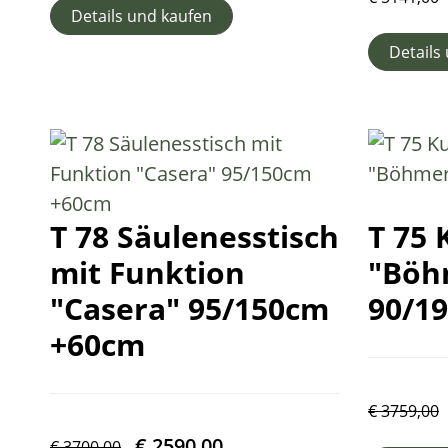
Details und kaufen
Details
T 78 Säulenesstisch
T 75 
mit Funktion
"Böh
"Casera" 95/150cm
90/1
+60cm
€
3759,00
€
2590,00
€
3700,00