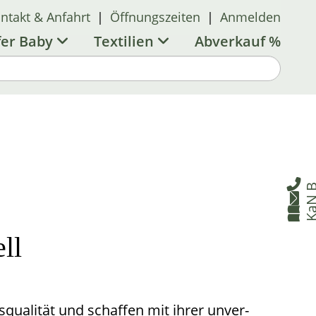
ntakt & Anfahrt
|
Öffnungszeiten
|
Anmelden
fer Baby
Textilien
Abverkauf %

B


ll
qualität und schaffen mit ihrer unver­