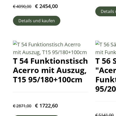
€
2454,00
€
4090,00
Details
Details und kaufen
T 54 Funktionstisch
T 56 
Acerro mit Auszug,
"Acer
T15 95/180+100cm
Funk
95/2
€
1722,60
€
2871,00
€
5141,00