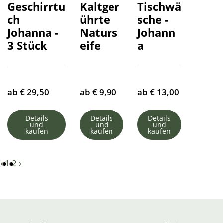
Geschirrtu
Kaltger
Tischwä
ch
ührte
sche -
Johanna -
Naturs
Johann
3 Stück
eife
a
ab
€
29,50
ab
€
9,90
ab
€
13,00
Details
Details
Details
und
und
und
kaufen
kaufen
kaufen
‹
1
2
›