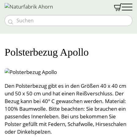


Massivholzmöbel
Möbeloutlet
Vollholzbetten
Schlafen
Polsterbezug Apollo
Vollholztische
Goldkäfer Baby
Nachtkästchen
Naturmatratzen
Textilien
Bänke und Stühle
Baby- & Kindermöbel
Abverkauf %
Schränke und Kommoden
Bio med vital Bettsystem
Schlafen
Gutscheine
Kommoden und Vitrinen
Kindermatratzen
Vollholzsofas & Couchen
Naturfabrik
Zudecken
Wohnwände
Wohnen
Kontakt & Anfahrt
Kinder-Bettwäsche
Den Polsterbezug gibt es in den Größen 40 x 40 cm
Über uns
Naturbettwäsche
Liebhaberstücke
Polster
Öffnungszeiten
Öffnungszeiten
und 50 x 50 cm und hat einen Reißverschluss. Der
Couchen & Couchtische
Tragehilfen
Leben
Spannleintücher
Anmelden
Team
Besondere Extras
Decken
Leinen & Hanf
Unterbetten
Bezug kann bei 40° C gewaschen werden. Material:
News & Messen
Einzelstücke
Stillkissen
Nässeschutz
Halbleinen
Vollholzpflege
100% Baumwolle. Bitte beachten: Sie brauchen ein
Küche
Kontakt & Anfahrt
Lattenroste
Polster
Teppiche
Baumwolldecken
Vollholzbetten
passendes Innenleben. Bei uns bekommen Sie
Jobs
Schlafsackerl
Baumwolle
Sonderanfertigungen
Kuscheldecken
Bad
Vorhänge & Meterware
Hocker
Betriebsführung
Geschirrtücher
Polsterbezüge
Schafwollteppiche
Polster gefüllt mit Federn, Schafwolle, Hirseschalen
Flanell, Druck, Satin
Kinder- und Babydecken
Möbelprogramme
Schafwolldecken
oder Dinkelspelzen.
Pyramidenpolster
Wärmeprodukte
Baumwollteppiche
Brotsackerl
Frottierware