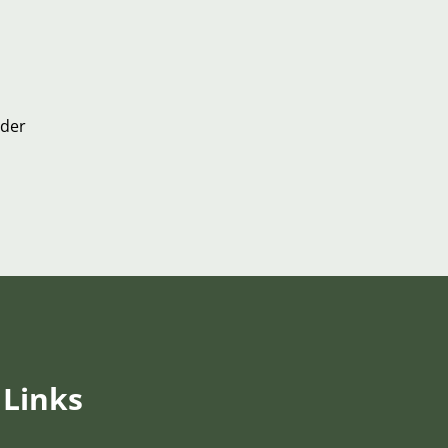
 der
Links