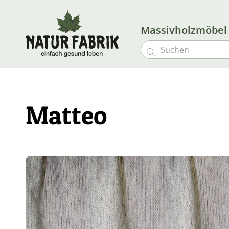
Massivholzmöbe

Matteo