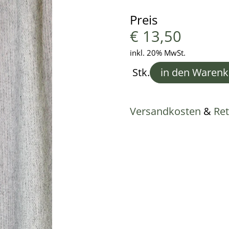
Preis
€
13,50
inkl. 20% MwSt.
Stk.
in den Warenk
Versandkosten
&
Re