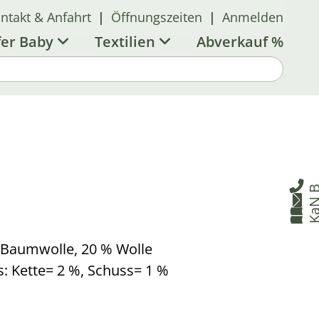
ntakt & Anfahrt
|
Öffnungszeiten
|
Anmelden
fer Baby
Textilien
Abverkauf %

B


% Baumwolle, 20 % Wolle
s: Kette= 2 %, Schuss= 1 %