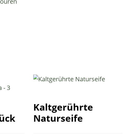
touren
Kaltgerührte
tück
Naturseife