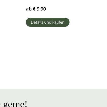
ab
€
9,90
Details und kaufen
 gerne!