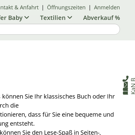
ntakt & Anfahrt
|
Öffnungszeiten
|
Anmelden
fer Baby
Textilien
Abverkauf %

B


s können Sie Ihr klassisches Buch oder Ihr
rch die
itionieren, dass für Sie eine bequeme und
ng entsteht.
t können Sie den Lese-Spaß in Seiten-,