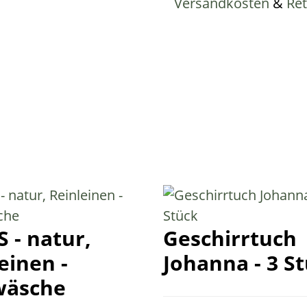
Versandkosten
&
Re
 - natur,
Geschirrtuch
einen -
Johanna - 3 S
wäsche