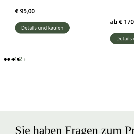
€
95,00
ab
€
170
Details und kaufen
Details
‹
1
2
›
Sie haben Fragen zum Pr