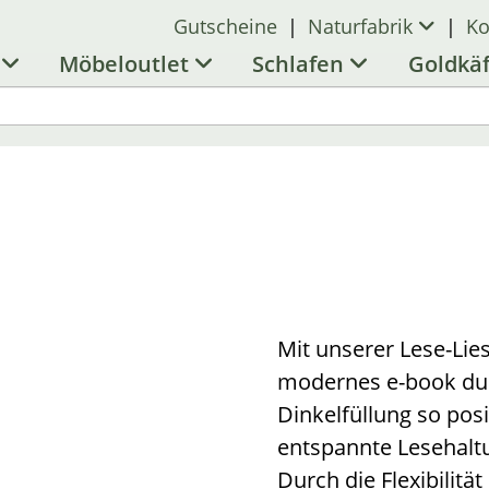
Gutscheine
|
Naturfabrik
|
Ko
l
Möbeloutlet
Schlafen
Goldkä
Mit unserer Lese-Lie
modernes e-book du
Dinkelfüllung so pos
entspannte Lesehaltu
Durch die Flexibilitä