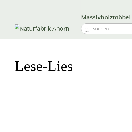
Massivholzmöbe

Lese-Lies