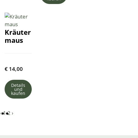
Kräuter
maus
€
14,00
Details
und
kaufen
‹
1
2
›