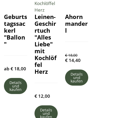
Geburts
Leinen-
Ahorn
tagssac
Geschir
mander
kerl
rtuch
l
"Ballon
"Alles
"
Liebe"
mit
€
18,00
Kochlöf
€
14,40
fel
ab
€
18,00
Herz
Details
und
kaufen
Details
und
kaufen
€
12,00
Details
und
kaufen