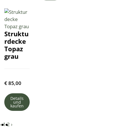
Struktu
rdecke
Topaz
grau
€
85,00
Details
und
kaufen
‹
1
2
›