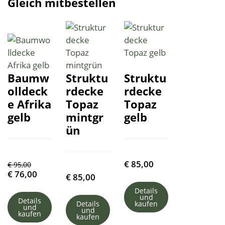
Gleich mitbestellen
Baumw
Struktu
Struktu
olldeck
rdecke
rdecke
e Afrika
Topaz
Topaz
gelb
mintgr
gelb
ün
€
85,00
€
95,00
€
76,00
€
85,00
Details
und
Details
Details
kaufen
und
und
kaufen
kaufen